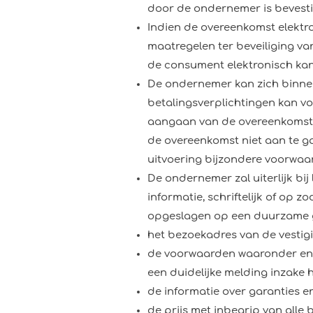
door de ondernemer is bevest
Indien de overeenkomst elektr
maatregelen ter beveiliging va
de consument elektronisch kan
De ondernemer kan zich binnen 
betalingsverplichtingen kan vo
aangaan van de overeenkomst 
de overeenkomst niet aan te ga
uitvoering bijzondere voorwaa
De ondernemer zal uiterlijk bi
informatie, schriftelijk of op
opgeslagen op een duurzame 
het bezoekadres van de vestig
de voorwaarden waaronder en 
een duidelijke melding inzake h
de informatie over garanties 
de prijs met inbegrip van alle 