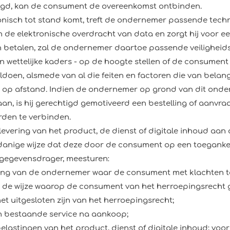
igd, kan de consument de overeenkomst ontbinden.
onisch tot stand komt, treft de ondernemer passende tech
n de elektronische overdracht van data en zorgt hij voor e
 betalen, zal de ondernemer daartoe passende veiligheid
wettelijke kaders - op de hoogte stellen of de consument 
ldoen, alsmede van al die feiten en factoren die van belan
op afstand. Indien de ondernemer op grond van dit ond
an, is hij gerechtigd gemotiveerd een bestelling of aanvra
rden te verbinden.
j levering van het product, de dienst of digitale inhoud a
 zodanige wijze dat deze door de consument op een toegank
gegevensdrager, meesturen:
ing van de ondernemer waar de consument met klachten t
de wijze waarop de consument van het herroepingsrecht 
et uitgesloten zijn van het herroepingsrecht;
en bestaande service na aankoop;
belastingen van het product, dienst of digitale inhoud; vo