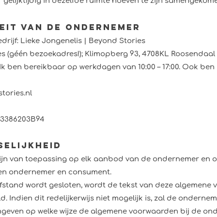
elijktijdig in dezelfde ruimte hoeven te zijn samengekom
iteit van de ondernemer
jf: Lieke Jongenelis | Beyond Stories
s (géén bezoekadres!); Klimopberg 93, 4708KL Roosendaal
Ik ben bereikbaar op werkdagen van 10:00 – 17:00. Ook ben
tories.nl
03386203B94
selijkheid
jn van toepassing op elk aanbod van de ondernemer en o
sen ondernemer en consument.
fstand wordt gesloten, wordt de tekst van deze algemene
 Indien dit redelijkerwijs niet mogelijk is, zal de ondern
geven op welke wijze de algemene voorwaarden bij de onde