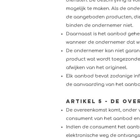
diensten. De beschrijving is 
mogelijk te maken. Als de ond
de aangeboden producten, diens
binden de ondernemer niet.
Daarnaast is het aanbod geheel
wanneer de ondernemer dat wi
De ondernemer kan niet garan
product wat wordt toegezonden
afwijken van het origineel.
Elk aanbod bevat zodanige info
de aanvaarding van het aanbod z
Artikel 5 - De ov
De overeenkomst komt, onder v
consument van het aanbod en 
Indien de consument het aanbo
elektronische weg de ontvangs