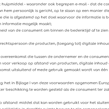
 hulpmiddel - waaronder ook begrepen e-mail - dat de c
aan hem persoonlijk is gericht, op te slaan op een manier d
 die is afgestemd op het doel waarvoor de informatie is b
 informatie mogelijk maakt;
heid van de consument om binnen de bedenktijd af te zie
rechtspersoon die producten, (toegang tot) digitale inhou
 overeenkomst die tussen de ondernemer en de consument 
voor verkoop op afstand van producten, digitale inhoud e
nkomst uitsluitend of mede gebruik gemaakt wordt van één
g: het in Bijlage I van deze voorwaarden opgenomen Euro
t ter beschikking te worden gesteld als de consument ter za
 afstand: middel dat kan worden gebruikt voor het sluite