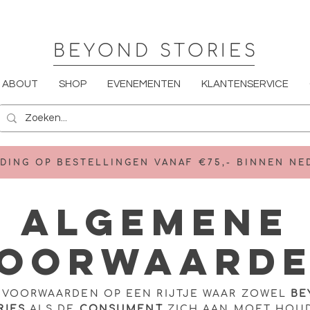
BEYOND STORIES
ABOUT
SHOP
EVENEMENTEN
KLANTENSERVICE
DING OP BESTELLINGEN VANAF €75,- BINNEN N
Algemene
oorwaard
 VOORWAARDEN OP EEN RIJTJE WAAR ZOWEL
BE
RIES
ALS DE
CONSUMENT
ZICH AAN MOET HOU