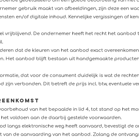
voldoende gedetailleerd om een goede beoordeling van he
ernemer gebruik maakt van afbeeldingen, zijn deze een w
ten en/of digitale inhoud. Kennelijke vergissingen of ken
 vrijblijvend. De ondernemer heeft het recht het aanbod t
l.
deren dat de kleuren van het aanbod exact overeenkomen
. Het aanbod blijft bestaan uit handgemaakte producten 
rmatie, dat voor de consument duidelijk is wat de rechten 
ijn verbonden. Dit betreft de prijs incl. btw, eventuele v
ereenkomst
oorbehoud van het bepaalde in lid 4, tot stand op het 
het voldoen aan de daarbij gestelde voorwaarden.
d langs elektronische weg heeft aanvaard, bevestigt de 
t van de aanvaarding van het aanbod. Zolang de ontvangs