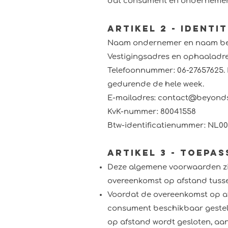
dat consument en ondernemer g
Artikel 2 - Ident
Naam ondernemer en naam bedri
Vestigingsadres en ophaaladre
Telefoonnummer: 06-27657625. 
gedurende de hele week.
E-mailadres: contact@beyonds
KvK-nummer: 80041558
Btw-identificatienummer: NL0
Artikel 3 - Toepas
Deze algemene voorwaarden zi
overeenkomst op afstand tus
Voordat de overeenkomst op a
consument beschikbaar gesteld.
op afstand wordt gesloten, aan