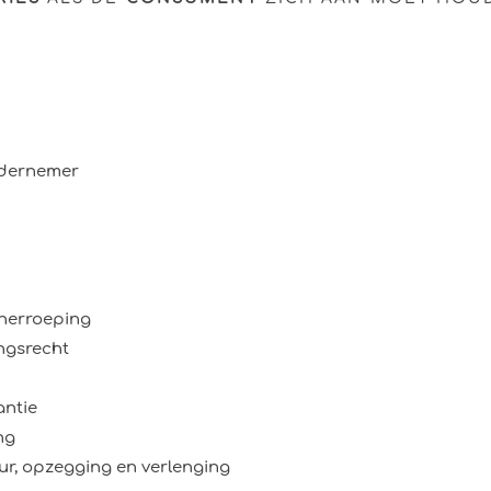
ondernemer
 herroeping
ingsrecht
antie
ng
uur, opzegging en verlenging