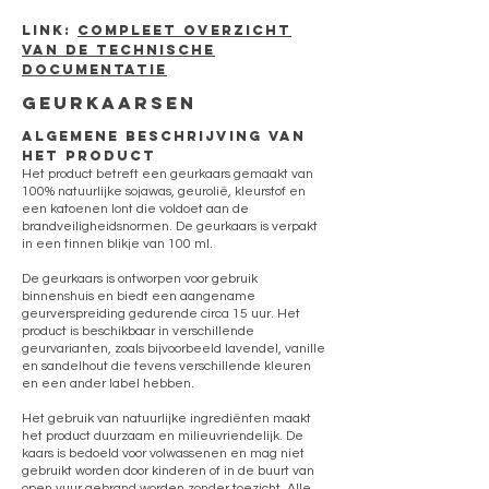
LINk:
Compleet overzicht
van de technische
documentatie
geurkaarsen
ALGEMENE BESCHRIJVING VAN
HET PRODUCT
Het product betreft een geurkaars gemaakt van
100% natuurlijke sojawas, geurolië, kleurstof en
een katoenen lont die voldoet aan de
brandveiligheidsnormen. De geurkaars is verpakt
in een tinnen blikje van 100 ml.
De geurkaars is ontworpen voor gebruik
binnenshuis en biedt een aangename
geurverspreiding gedurende circa 15 uur. Het
product is beschikbaar in verschillende
geurvarianten, zoals bijvoorbeeld lavendel, vanille
en sandelhout die tevens verschillende kleuren
en een ander label hebben.
Het gebruik van natuurlijke ingrediënten maakt
het product duurzaam en milieuvriendelijk. De
kaars is bedoeld voor volwassenen en mag niet
gebruikt worden door kinderen of in de buurt van
open vuur gebrand worden zonder toezicht. Alle