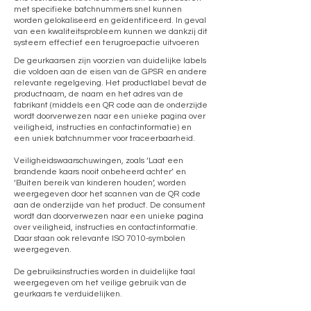
met specifieke batchnummers snel kunnen
worden gelokaliseerd en geïdentificeerd. In geval
van een kwaliteitsprobleem kunnen we dankzij dit
systeem effectief een terugroepactie uitvoeren
De geurkaarsen zijn voorzien van duidelijke labels
die voldoen aan de eisen van de GPSR en andere
relevante regelgeving. Het productlabel bevat de
productnaam, de naam en het adres van de
fabrikant (middels een QR code aan de onderzijde
wordt doorverwezen naar een unieke pagina over
veiligheid, instructies en contactinformatie) en
een uniek batchnummer voor traceerbaarheid.
Veiligheidswaarschuwingen, zoals ‘Laat een
brandende kaars nooit onbeheerd achter’ en
‘Buiten bereik van kinderen houden’, worden
weergegeven door het scannen van de QR code
aan de onderzijde van het product. De consument
wordt dan doorverwezen naar een unieke pagina
over veiligheid, instructies en contactinformatie.
Daar staan ook relevante ISO 7010-symbolen
weergegeven.
De gebruiksinstructies worden in duidelijke taal
weergegeven om het veilige gebruik van de
geurkaars te verduidelijken.