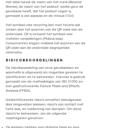
Het label bevat de naam van het merk (Beyond
Stories), de naam van het product, welke geur de
geurkaars heeft, dat het product vegan is,
gemaakt is van sojawas en de inhoud (10cl).
Het symbool voor recycling kan men tevens ook
vinden door het scannen van de QR code aan de
onderzijde. Dit is inclusief het symbool voor
metalen verpakkingen (Mobius loop).
Consumenten krijgen middels het scannen van de
QR code aan de onderzijde begrijpelijke
informatie.
risicobeoordelingen
De risicobeoordeling van onze geurkaarsen en
waxmelts is uitgevoerd om mogelijke gevaren te
identificeren en te beheersen. Hiervoor is gebruik
gemaakt van de methodologie van ISO 31000 en
een gestructureerde Failure Mode and Effects
Analysis (FMEA).
Geïdentificeerde risico’s omvatten brandgevaar
door omgevallen kaarsen, risico’s van contact met
hete was, en inademing van dampen. Om deze
risico’s te beheersen, zijn de volgende
maatregelen genomen:
De kaarsen hebben een stabiele basis en een