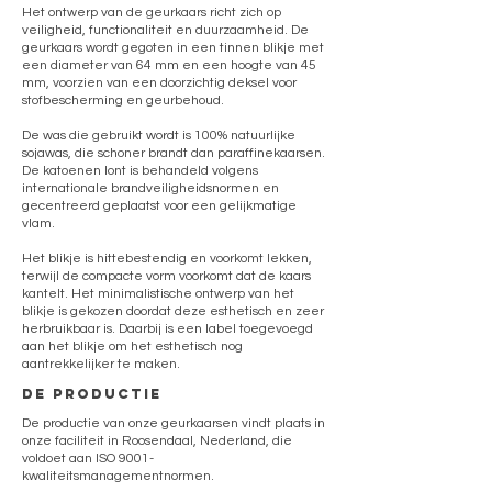
Het ontwerp van de geurkaars richt zich op
veiligheid, functionaliteit en duurzaamheid. De
geurkaars wordt gegoten in een tinnen blikje met
een diameter van 64 mm en een hoogte van 45
mm, voorzien van een doorzichtig deksel voor
stofbescherming en geurbehoud.
De was die gebruikt wordt is 100% natuurlijke
sojawas, die schoner brandt dan paraffinekaarsen.
De katoenen lont is behandeld volgens
internationale brandveiligheidsnormen en
gecentreerd geplaatst voor een gelijkmatige
vlam.
Het blikje is hittebestendig en voorkomt lekken,
terwijl de compacte vorm voorkomt dat de kaars
kantelt. Het minimalistische ontwerp van het
blikje is gekozen doordat deze esthetisch en zeer
herbruikbaar is. Daarbij is een label toegevoegd
aan het blikje om het esthetisch nog
aantrekkelijker te maken.
de productie
De productie van onze geurkaarsen vindt plaats in
onze faciliteit in Roosendaal, Nederland, die
voldoet aan ISO 9001-
kwaliteitsmanagementnormen.