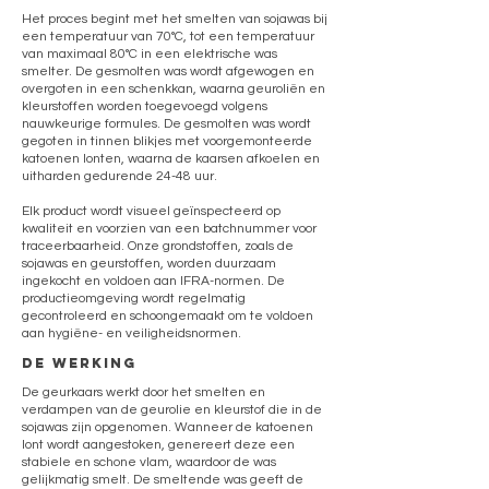
Het proces begint met het smelten van sojawas bij
een temperatuur van 70°C, tot een temperatuur
van maximaal 80°C in een elektrische was
smelter. De gesmolten was wordt afgewogen en
overgoten in een schenkkan, waarna geuroliën en
kleurstoffen worden toegevoegd volgens
nauwkeurige formules. De gesmolten was wordt
gegoten in tinnen blikjes met voorgemonteerde
katoenen lonten, waarna de kaarsen afkoelen en
uitharden gedurende 24-48 uur.
Elk product wordt visueel geïnspecteerd op
kwaliteit en voorzien van een batchnummer voor
traceerbaarheid. Onze grondstoffen, zoals de
sojawas en geurstoffen, worden duurzaam
ingekocht en voldoen aan IFRA-normen. De
productieomgeving wordt regelmatig
gecontroleerd en schoongemaakt om te voldoen
aan hygiëne- en veiligheidsnormen.
de werking
De geurkaars werkt door het smelten en
verdampen van de geurolie en kleurstof die in de
sojawas zijn opgenomen. Wanneer de katoenen
lont wordt aangestoken, genereert deze een
stabiele en schone vlam, waardoor de was
gelijkmatig smelt. De smeltende was geeft de