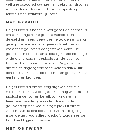
veiligheidswaarschuwingen en gebruiksinstructies
worden duidelijk vermeld op de verpakking
middels een scanbare QR code.
HET GEBRUIK
De geurkaars is bedoeld voor gebruik binnenshuis
om een aangename geur te verspreiden. Het
deksel dient eerst verwijdert te worden en de lont
geknipt te worden tot ongeveer 5 millimeter
voordat de geurkaars aangestoken wordt. De
geurkaars moet op een stabiele, hittebestendige
ondergrond worden geplaatst, uit de buurt van
tocht en brandbare materialen. De geurkaars
dient niet langer gebrand te worden dan 4 uur
achter elkaar. Het is ideaal om een geurkaars 1-2
uur te laten branden.
De geurkaars dient volledig afgekoeld te zijn
voordat hij opnieuw aangestoken mag worden. Het
product moet buiten bereik van kinderen en
huisdieren worden gehouden. Bewaar de
geurkaars op een koele, droge plek uit direct
zonlicht. Als de lont rookt of de vlam is te groot,
moet de geurkaars direct gedoofd worden en de
lont direct bijgeknipt worden.
het ontwerp