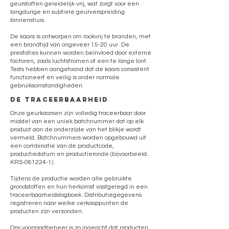
geurstoffen geleidelijk vrij, wat zorgt voor een
langdurige en subtiele geurverspreiding
binnenshuis.
De kaars is ontworpen om rookvrij te branden, met
een brandtijd van ongeveer 15-20 uur. De
prestaties kunnen worden beïnvloed door externe
factoren, zoals luchtstromen of een te lange lont.
Tests hebben aangetoond dat de kaars consistent
functioneert en veilig is onder normale
gebruiksomstandigheden.
de traceerbaarheid
Onze geurkaarsen zijn volledig traceerbaar door
middel van een uniek batchnummer dat op elk
product aan de onderzijde van het blikje wordt
vermeld. Batchnummers worden opgebouwd uit
een combinatie van de productcode,
productiedatum en productieronde (bijvoorbeeld:
KRS-081224-1)
Tijdens de productie worden alle gebruikte
grondstoffen en hun herkomst vastgelegd in een
traceerbaarheidslogboek. Distributiegegevens
registreren naar welke verkooppunten de
producten zijn verzonden.
Ons voorraadbeheer is zo ingericht dat producten