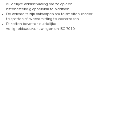
duidelijke waarschuwing om ze op een
hittebestendig oppervlak te plaatsen.
De waxmelts zijn ontworpen om te smelten zonder
te spatten of oververhitting te veroorzaken.
Etiketten bevatten duidelijke
veiligheidswaarschuwingen en ISO 7010-
pictogrammen.
Restant risico’s, zoals het risico op brand, worden
beheerd door duidelijke gebruiksinstructies en
veiligheidswaarschuwingen. Uit de beoordeling is
geconcludeerd dat onze producten veilig zijn voor
normaal gebruik, mits deze worden gebruikt
volgens de bijgeleverde instructies.
uitgevoerde controles en
testverslagen
Om de veiligheid en kwaliteit van onze
geurkaarsen en waxmelts te waarborgen, zijn
uitgebreide controles en tests uitgevoerd. Deze
tests voldoen aan internationale normen en
hebben betrekking op fysieke, chemische en
gebruiksveiligheid.
1. Stabiliteitstests:
Testmethode: Kaarsen werden op een helling van
10 graden geplaatst en vervolgens blootgesteld