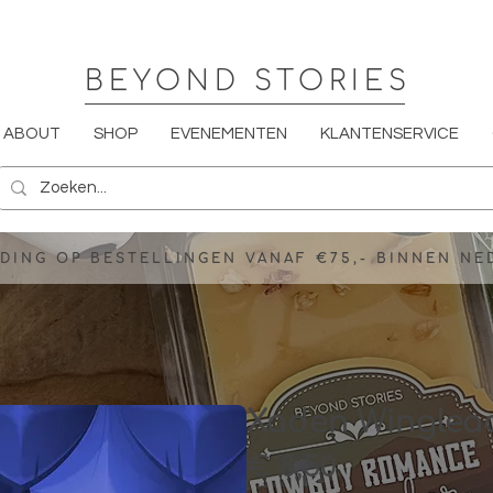
BEYOND STORIES
ABOUT
SHOP
EVENEMENTEN
KLANTENSERVICE
DING OP BESTELLINGEN VANAF €75,- BINNEN N
Xaden Winglea
Prijs
€ 8,50