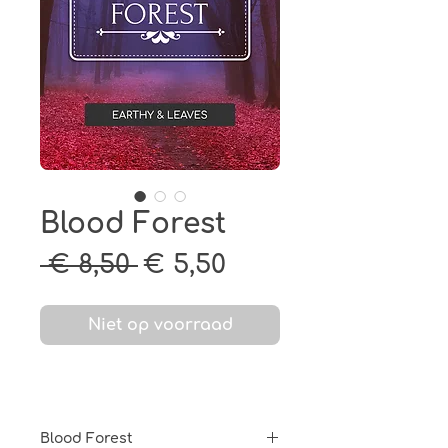
Blood Forest
Normale
Verkoopprijs
 € 8,50 
€ 5,50
prijs
Niet op voorraad
Blood Forest