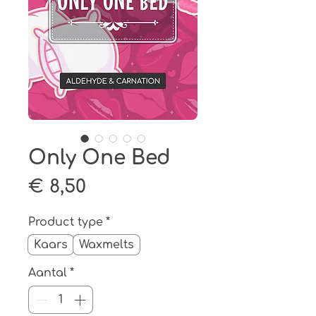
Only One Bed
Prijs
€ 8,50
Product type
*
Kaars
Waxmelts
Aantal
*