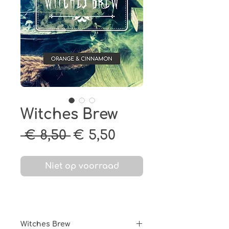
Witches Brew
Normale
Verkoopprijs
 € 8,50 
€ 5,50
prijs
Niet op voorraad
Witches Brew